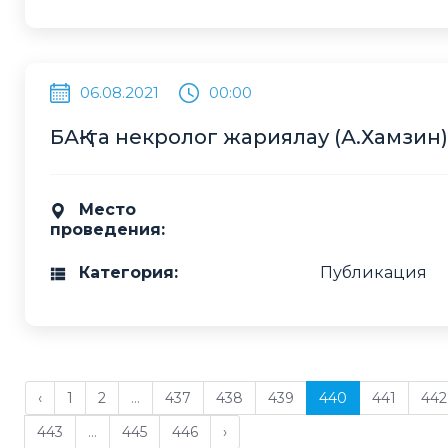
06.08.2021
00:00
БАҚ-та некролог жариялау (А.Хамзин)
Место
проведения:
Категория:
Публикация
‹
1
2
...
437
438
439
440
441
442
443
...
445
446
›