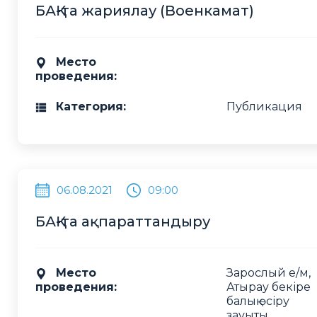
БАҚ-та жариялау (Военкамат)
Место
проведения:
Категория:
Публикация
06.08.2021
09:00
БАҚ-та ақпараттандыру
Место
Зарослый е/м,
проведения:
Атырау бекіре
балық өсіру
зауыты